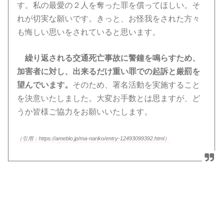
す。私の最愛の２人を奪った罪を償ってほしい。そ
れが切実な願いです。きっと、お怪我をされた方々
も悔しい思いをされていると思います。
繰り返される交通死亡事故に警鐘を鳴らすため、
加害者に対し、出来るだけ重い罪での起訴と厳罰を
望んでいます。
そのため、署名活動を実施すること
を決意いたしました。大変お手数とは思ますが、ど
うか皆様ご協力をお願いいたします。
（引用：https://ameblo.jp/ma-nariko/entry-12493099392.html）