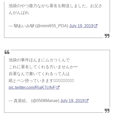
池袋のやつ微力ながら署名を郵送しました。お父さ
んがんばれ
— 🤡あいみ🤡 (@mimi655_PDA)
July 19, 2019
池袋の事件ほんまにムカつくんで
これに署名してくれる方いませんか〜
自署なんで書いてくれるって人は
紙とペン持っていきます🏃🏻‍♀️🏃🏻‍♀️🏃🏻‍♀️
pic.twitter.com/RiaK7crfvF
— 真菜絵。 (@0508Manae)
July 19, 2019