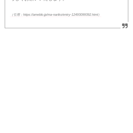
（引用：https://ameblo.jp/ma-nariko/entry-12493099392.html）