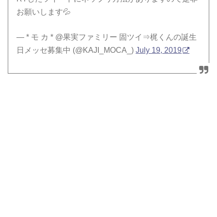
お願いします💦
— * モ カ * @果実ファミリー 固ツイ⇒梶くんの誕生
日メッセ募集中 (@KAJI_MOCA_)
July 19, 2019