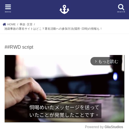
menu
search
HOME
事故･災害
池袋事故の署名サイトはどこ？署名活動への参加方法(場所･日時)の情報も！
##RWD script
もっと読む
arrow_forward_ios
Powered by 
GliaStudios