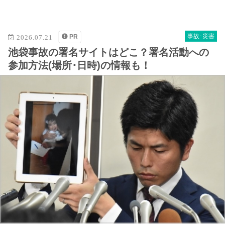
M
u
t
事故･災害
PR
2026.07.21
e
池袋事故の署名サイトはどこ？署名活動への
参加方法(場所･日時)の情報も！