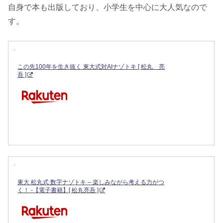
自身で本も出版しており、小学生を中心に大人気なので
す。
この先100年を生き抜く 東大式対AIナゾトキ [ 松丸 亮
吾 ]
東大 松丸式 数字ナゾトキ – 楽しみながら考える力がつ
く！ -【電子書籍】[ 松丸亮吾 ]