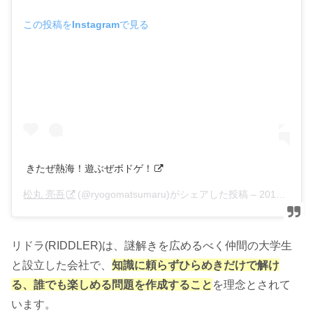
この投稿をInstagramで見る
きたぜ熱海！遊ぶぜボドゲ！
松丸 亮吾
(@ryogomatsumaru)がシェアした投稿 –
2019年 6月月22日午前8時17分PDT
リドラ(RIDDLER)は、謎解きを広めるべく仲間の大学生
と設立した会社で、
知識に頼らずひらめきだけで解け
る、誰でも楽しめる問題を作成すること
を理念とされて
います。