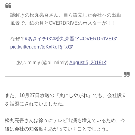
謎解きの松丸亮吾さん、自ら設立した会社への出勤
風景で、紙の月とOVERDRIVEのポスターが！！
なぜ？
#あさイチ
#松丸亮吾
#OVERDRIVE
pic.twitter.com/teKxRoRjFx
— あい-mimiy (@ai_mimiy)
August 5, 2019
また、10月27日放送の『嵐にしやがれ』でも、会社設立
を話題にされていましたね。
松丸亮吾さんは徐々にテレビ出演も増えているため、今
後は会社の知名度もあがっていくことでしょう。