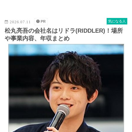
M
u
t
気になる人
PR
2026.07.11
e
松丸亮吾の会社名はリドラ(RIDDLER)！場所
や事業内容、年収まとめ