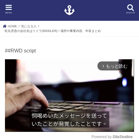
menu
search
HOME
気になる人
松丸亮吾の会社名はリドラ(RIDDLER)！場所や事業内容、年収まとめ
##RWD script
もっと読む
arrow_forward_ios
Powered by 
GliaStudios