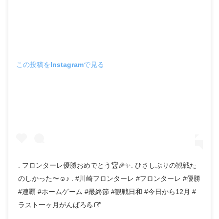
この投稿をInstagramで見る
. フロンターレ優勝おめでとう🏆🎉✨. ひさしぶりの観戦た
のしかった〜☺️♪ . #川崎フロンターレ #フロンターレ #優勝
#連覇 #ホームゲーム #最終節 #観戦日和 #今日から12月 #
ラスト一ヶ月がんばろ💪