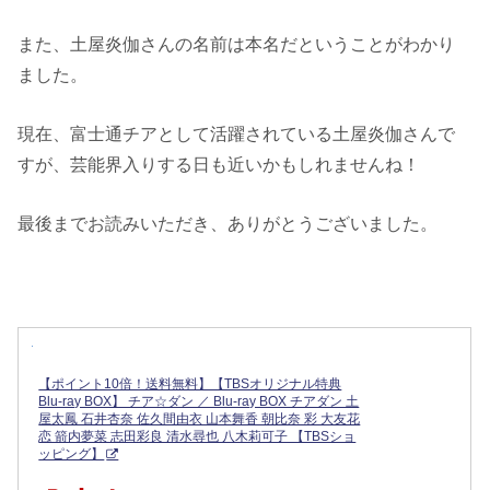
また、土屋炎伽さんの名前は本名だということがわかり
ました。
現在、富士通チアとして活躍されている土屋炎伽さんで
すが、芸能界入りする日も近いかもしれませんね！
最後までお読みいただき、ありがとうございました。
【ポイント10倍！送料無料】【TBSオリジナル特典
Blu-ray BOX】 チア☆ダン ／ Blu-ray BOX チアダン 土
屋太鳳 石井杏奈 佐久間由衣 山本舞香 朝比奈 彩 大友花
恋 箭内夢菜 志田彩良 清水尋也 八木莉可子 【TBSショ
ッピング】