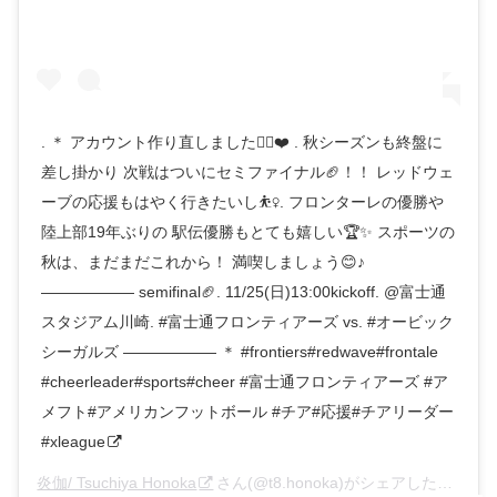
. ＊ アカウント作り直しました🙋‍♀️❤️ . 秋シーズンも終盤に
差し掛かり 次戦はついにセミファイナル🏈！！ レッドウェ
ーブの応援もはやく行きたいし⛹️‍♀️. フロンターレの優勝や
陸上部19年ぶりの 駅伝優勝もとても嬉しい🏆✨ スポーツの
秋は、まだまだこれから！ 満喫しましょう😊♪
—————— semifinal🏈. 11/25(日)13:00kickoff. @富士通
スタジアム川崎. #富士通フロンティアーズ vs. #オービック
シーガルズ —————— ＊ #frontiers#redwave#frontale
#cheerleader#sports#cheer #富士通フロンティアーズ #ア
メフト#アメリカンフットボール #チア#応援#チアリーダー
#xleague
炎伽/ Tsuchiya Honoka
さん(@t8.honoka)がシェアした投稿 –