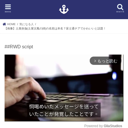
menu
search
HOME
気になる人
【画像】土屋炎伽(土屋太鳳の姉)の名前は本名？富士通チアでかわいいと話題！
##RWD script
もっと読む
arrow_forward_ios
Powered by 
GliaStudios