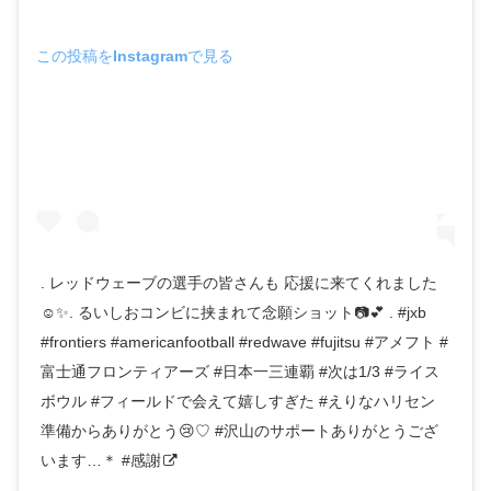
この投稿をInstagramで見る
. レッドウェーブの選手の皆さんも 応援に来てくれました
☺️✨. るいしおコンビに挟まれて念願ショット📷💕 . #jxb
#frontiers #americanfootball #redwave #fujitsu #アメフト #
富士通フロンティアーズ #日本一三連覇 #次は1/3 #ライス
ボウル #フィールドで会えて嬉しすぎた #えりなハリセン
準備からありがとう😢♡ #沢山のサポートありがとうござ
います…＊ #感謝