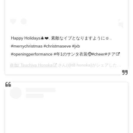
Happy Holidays🎄❤️. 素敵なイブとなりますように☺️ .
#merrychristmas #christmaseve #jxb
#openingperformance #年1のサンタ衣装🤶#cheer#チア
炎伽/ Tsuchiya Honoka
さん(@t8.honoka)がシェアした投稿 –