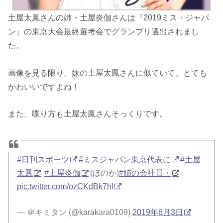
土屋太鳳さんの姉・土屋炎伽さんは『2019ミス・ジャパ
ン』の東京大会最終選考会でグランプリ選出されまし
た。
画像を見る限り、妹の土屋太鳳さんに似ていて、とても
かわいいですよね！
また、喋り方も土屋太鳳さんそっくりです。
#日刊スポーツ
#ミスジャパン東京代表に
#土屋
太鳳
#土屋炎伽
(ほのか)
#姉の会社員・
pic.twitter.com/ozCKdBk7hl
— ＠キミタン (@karakara0109)
2019年6月3日