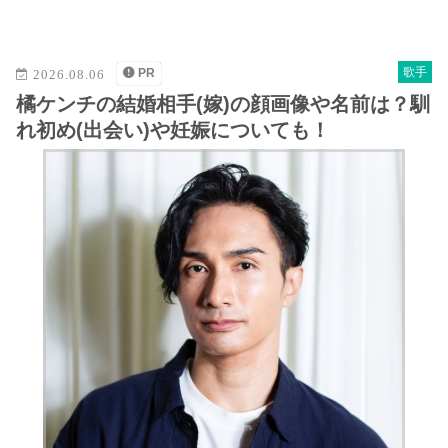
M
u
t
歌手
PR
2026.08.06
e
橘ケンチの結婚相手(嫁)の顔画像や名前は？馴
れ初め(出会い)や妊娠についても！