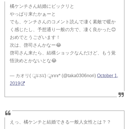
橘ケンチさん結婚にビックリと
やっぱり来たかぁーと
でも、ケンチさんのコメント読んで凄く素敵で暖か
く感じたし、予想通り一般の方で、凄く良かった😊
おめでとうございます！
次は、啓司さんかなー😂
啓司さん来たら、結構ショックなんだけど、もう覚
悟決めとかないとな😂
— カオリ( ॢꈍ૩ꈍ) ॢ४४४* (@taka0306nori)
October 1,
2019
えっ、橘ケンチと結婚できる一般人女性とは？？