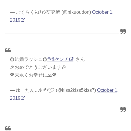
— ごくらくﾈｺﾁｬﾝ研究所 (@nikuoudon)
October 1,
2019
💍結婚ラッシュ💍
#橘ケンチ
さん
🎉おめでとうございます🎉
💖末永くお幸せに🙏💖
— ゆーたん…ᙚᵐⁱᒻᵉ¨̮♡ (@kiss2kiss5kiss7)
October 1,
2019