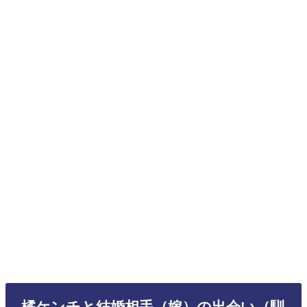
橘ケンチと結婚相手（嫁）の出会い（馴