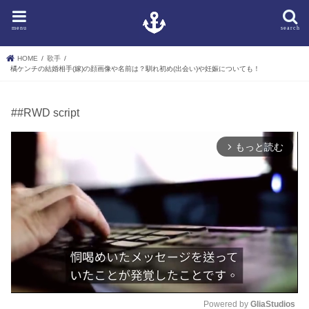
menu
search
HOME
歌手
橘ケンチの結婚相手(嫁)の顔画像や名前は？馴れ初め(出会い)や妊娠についても！
##RWD script
もっと読む
arrow_forward_ios
Powered by 
GliaStudios