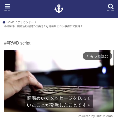
menu
search
HOME
アナウンサー
小林麻耶、芸能活動再開の理由は？なぜ生島ヒロシ事務所で復帰？
##RWD script
もっと読む
arrow_forward_ios
Powered by 
GliaStudios