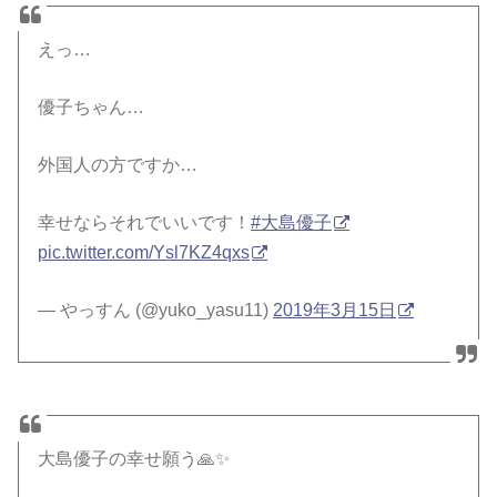
えっ…
優子ちゃん…
外国人の方ですか…
幸せならそれでいいです！
#大島優子
pic.twitter.com/Ysl7KZ4qxs
— やっすん (@yuko_yasu11)
2019年3月15日
大島優子の幸せ願う🙏✨