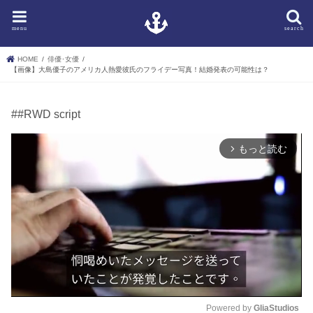
menu
search
HOME
俳優･女優
【画像】大島優子のアメリカ人熱愛彼氏のフライデー写真！結婚発表の可能性は？
##RWD script
もっと読む
arrow_forward_ios
Powered by 
GliaStudios