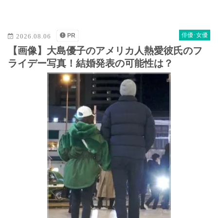
M
u
t
俳優･女優
PR
2026.08.06
e
【画像】大島優子のアメリカ人熱愛彼氏のフ
ライデー写真！結婚発表の可能性は？