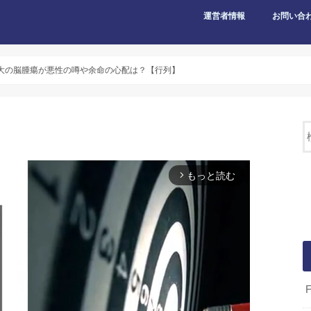
運営者情報
お問い合
大の脳腫瘍が悪性の噂や余命の心配は？【行列】
もっと読む
arrow_forward_ios