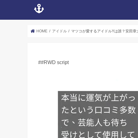
HOME
アイドル
マツコが愛するアイドルYは誰？安田章
##RWD script