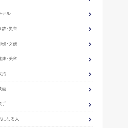
モデル
事故･災害
俳優･女優
健康･美容
政治
映画
歌手
気になる人