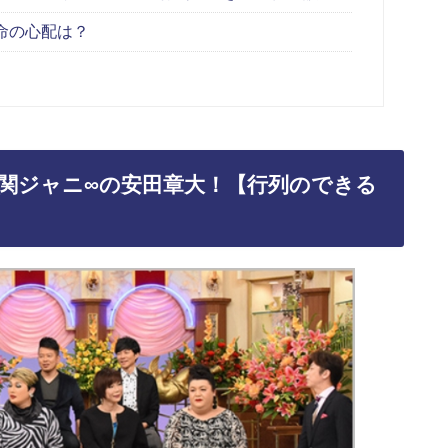
命の心配は？
関ジャニ∞の安田章大！【行列のできる