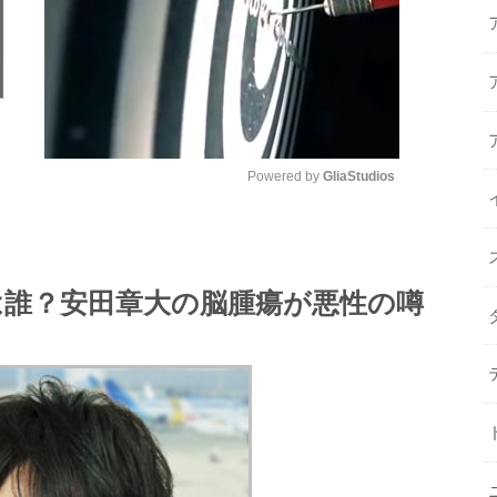
Powered by 
GliaStudios
M
u
は誰？安田章大の脳腫瘍が悪性の噂
t
e