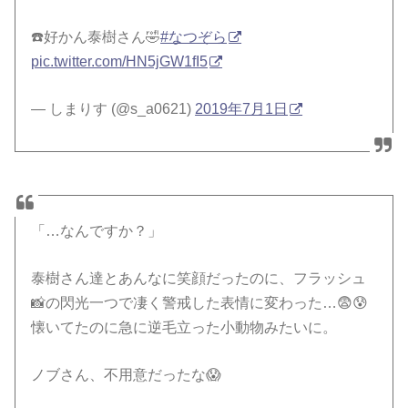
☎️好かん泰樹さん🤣
#なつぞら
pic.twitter.com/HN5jGW1fI5
— しまりす (@s_a0621)
2019年7月1日
「…なんですか？」
泰樹さん達とあんなに笑顔だったのに、フラッシュ
📸の閃光一つで凄く警戒した表情に変わった…😨😰
懐いてたのに急に逆毛立った小動物みたいに。
ノブさん、不用意だったな😱