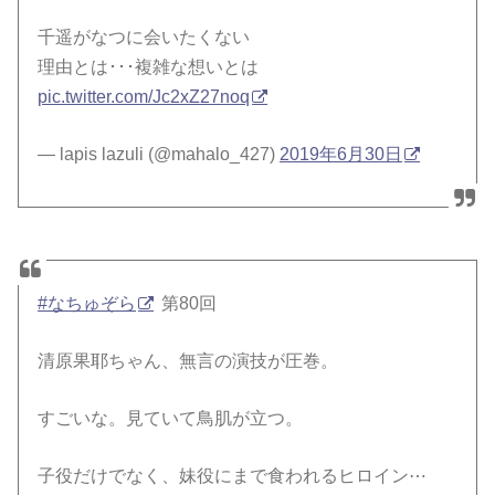
千遥がなつに会いたくない
理由とは･･･複雑な想いとは
pic.twitter.com/Jc2xZ27noq
— lapis lazuli (@mahalo_427)
2019年6月30日
#なちゅぞら
第80回
清原果耶ちゃん、無言の演技が圧巻。
すごいな。見ていて鳥肌が立つ。
子役だけでなく、妹役にまで食われるヒロイン⋯