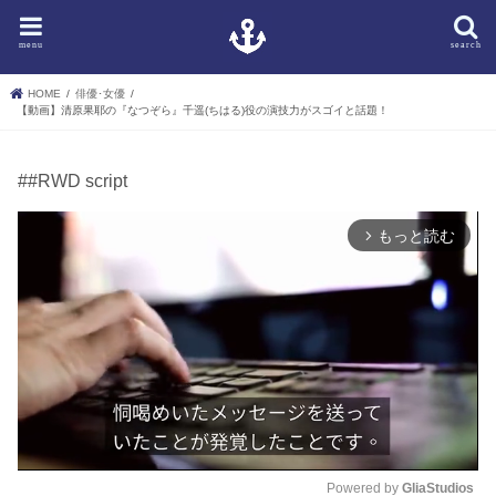
menu
search
HOME
俳優･女優
【動画】清原果耶の『なつぞら』千遥(ちはる)役の演技力がスゴイと話題！
##RWD script
もっと読む
arrow_forward_ios
Powered by 
GliaStudios