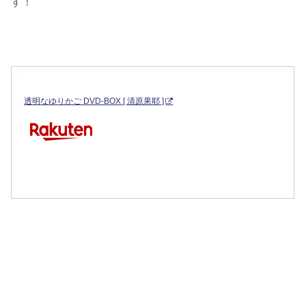
す！
透明なゆりかご DVD-BOX [ 清原果耶 ]