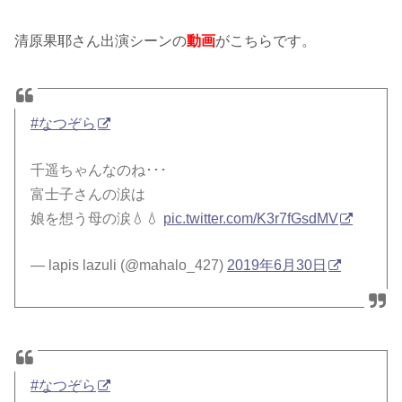
清原果耶さん出演シーンの
動画
がこちらです。
#なつぞら
千遥ちゃんなのね･･･
富士子さんの涙は
娘を想う母の涙💧💧
pic.twitter.com/K3r7fGsdMV
— lapis lazuli (@mahalo_427)
2019年6月30日
#なつぞら