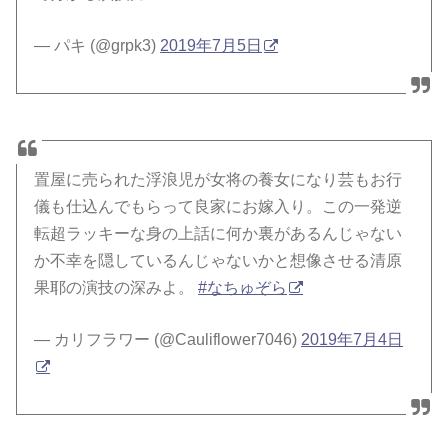
— パキ (@grpk3)
2019年7月5日
置屋に売られた浮浪児が女将の養女になり芸もお行
儀も仕込んでもらって良家にお嫁入り。この一発逆
転超ラッキーな身の上話に何か裏があるんじゃない
か不幸を隠しているんじゃないかと想像させる清原
果耶の演技の深みよ。
#なちゅぞら
— カリフラワー (@Cauliflower7046)
2019年7月4日