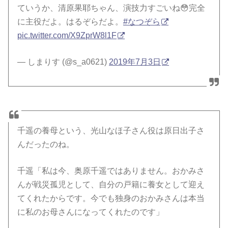
ていうか、清原果耶ちゃん、演技力すごいね😳完全
に主役だよ。はるぞらだよ。
#なつぞら
pic.twitter.com/X9ZprW8l1F
— しまりす (@s_a0621)
2019年7月3日
千遥の養母という、光山なほ子さん役は原日出子さ
んだったのね。
千遥「私は今、奥原千遥ではありません。おかみさ
んが戦災孤児として、自分の戸籍に養女として迎え
てくれたからです。今でも独身のおかみさんは本当
に私のお母さんになってくれたのです」