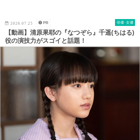
M
u
t
俳優･女優
PR
2026.07.25
e
【動画】清原果耶の『なつぞら』千遥(ちはる)
役の演技力がスゴイと話題！