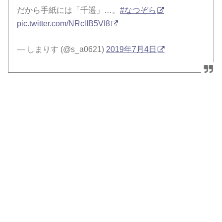
だから手紙には「千遥」…。
#なつぞら
pic.twitter.com/NRclIB5VI8
— しまりす (@s_a0621)
2019年7月4日