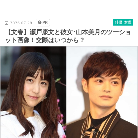
M
u
t
俳優･女優
PR
2026.07.29
e
【文春】瀬戸康文と彼女･山本美月のツーショ
ット画像！交際はいつから？