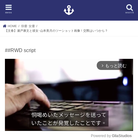
menu
search
HOME
俳優･女優
【文春】瀬戸康文と彼女･山本美月のツーショット画像！交際はいつから？
##RWD script
もっと読む
arrow_forward_ios
Powered by 
GliaStudios