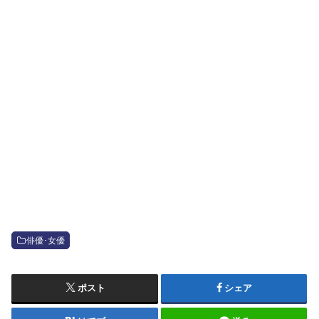
俳優･女優
ポスト
シェア