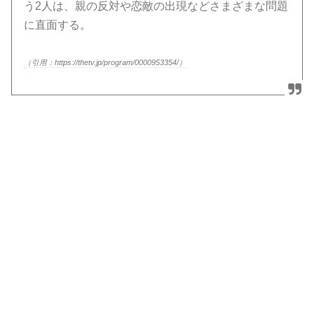
う2人は、親の反対や恋敵の出現などさまざまな問題
に直面する。
（引用：https://thetv.jp/program/0000953354/）