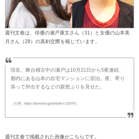
週刊文春は、俳優の瀬戸康文さん（31）と女優の山本美
月さん（28）の真剣交際を報じています。
現在、舞台稽古中の瀬戸は10月21日から5夜連続、
都内にある山本の自宅マンションに宿泊。夜、寄り
添って外出するなどの親密ぶりを見せた。
（引用：https://bunshun.jp/articles/-/15076）
週刊文春で掲載された画像がこちらです。