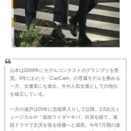
山本は2009年にモデルコンテストのグランプリを受
賞。8年にわたり「CanCam」の専属モデルを務める
一方、女優業にも進出。今や人気女優としての地位
を確立している。
一方の瀬戸は05年に芸能界入りして以降、2.5次元ミ
ュージカルや「仮面ライダーキバ」出演を経て、連
続ドラマで主演を張る俳優へと成長。今年7月期の連