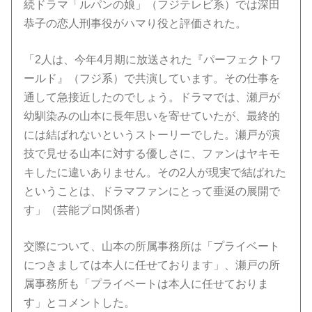
続ドラマ「ルパンの娘」（フジテレビ系）では深田
恭子の恋人刑事役がハマり役と評価された。
「2人は、今年4月期に放送された『パーフェクトワ
ールド』（フジ系）で共演しています。その仕事を
通して急接近したのでしょう。ドラマでは、瀬戸が
幼馴染みの山本に長年思いを寄せていたが、最終的
には結ばれないというストーリーでした。瀬戸が演
技で見せる山本に対する優しさに、ファンはヤキモ
キしたに違いありません。その2人が現実で結ばれた
ということは、ドラマファンにとって垂涎の展開で
す」（芸能プロ関係者）
交際について、山本の所属事務所は「プライベート
につきましては本人に任せております」、瀬戸の所
属事務所も「プライベートは本人に任せておりま
す」とコメントした。